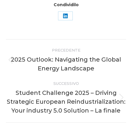
Condividilo
Condividi
su
LinkedIn
Naviga
PRECEDENTE
tra
2025 Outlook: Navigating the Global
Post
Energy Landscape
i
precedente:
post
SUCCESSIVO
Student Challenge 2025 – Driving
Strategic European Reindustrialization:
Prossimo
post:
Your industry 5.0 Solution – La finale