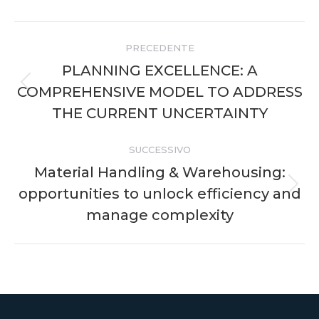
LinkedIn
Naviga
PRECEDENTE
tra
PLANNING EXCELLENCE: A
COMPREHENSIVE MODEL TO ADDRESS
Post
i
precedente:
THE CURRENT UNCERTAINTY
post
SUCCESSIVO
Material Handling & Warehousing:
opportunities to unlock efficiency and
Prossimo
post:
manage complexity