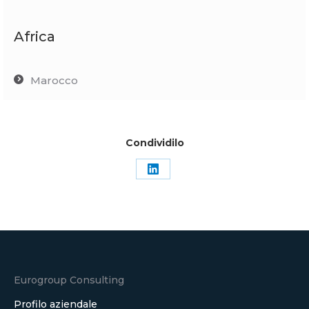
Africa
Marocco
Condividilo
Condividi
su
LinkedIn
Eurogroup Consulting
Profilo aziendale