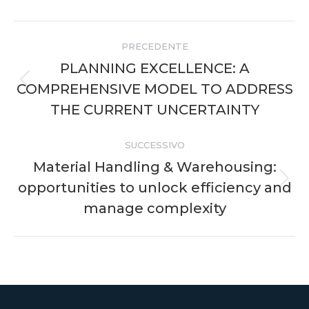
LinkedIn
Naviga
PRECEDENTE
tra
PLANNING EXCELLENCE: A
COMPREHENSIVE MODEL TO ADDRESS
Post
i
precedente:
THE CURRENT UNCERTAINTY
post
SUCCESSIVO
Material Handling & Warehousing:
opportunities to unlock efficiency and
Prossimo
post:
manage complexity