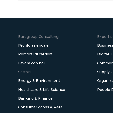
Eurogroup Consulting
Expertis
Profilo aziendale
Business
Percorsi di carriera
Digital 
Lavora con noi
Commerci
Settori
Supply C
Energy & Environment
Organiza
Healthcare & Life Science
People 
Banking & Finance
Consumer goods & Retail