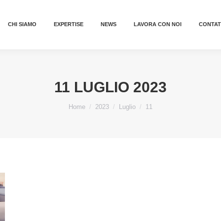
CHI SIAMO
EXPERTISE
NEWS
LAVORA CON NOI
CONTAT
11 LUGLIO 2023
Tu sei qui:
Home
2023
Luglio
11