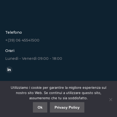
Telefono
+(39) 06 45541500
Orari
Lunedì - Venerdì 09:00 - 18:00
Ci puoi trovare su:
Linkedin
page
opens
Utilizziamo i cookie per garantire la migliore esperienza sul
nostro sito Web. Se continui a utilizzare questo sito,
in
assumeremo che tu sia soddisfatto.
new
Copyright - Eurogroup Consulting - 2024 |
Privacy Policy &
window
Ok
Privacy Policy
GDPR