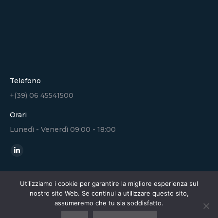
Telefono
+(39) 06 45541500
Orari
Lunedì - Venerdì 09:00 - 18:00
Ci puoi trovare su:
Linkedin
page
opens
Utilizziamo i cookie per garantire la migliore esperienza sul
nostro sito Web. Se continui a utilizzare questo sito,
in
assumeremo che tu sia soddisfatto.
new
Copyright - Eurogroup Consulting - 2024 |
Privacy Policy &